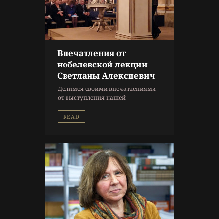
Впечатления от
9 г. назад
нобелевской лекции
Литература
Светланы Алексиевич
Литературный обзор
,
Делимся своими впечатлениями
Нобелевская премия
,
от выступления нашей
Светлана Алексиевич
соотечественницы.
READ