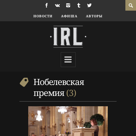
НОВОСТИ
АФИША
АВТОРЫ
9 г. назад
Люди
Нобелевская премия
,
Светлана Алексиевич
Нобелевская
премия
3