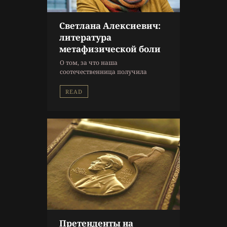
Светлана Алексиевич:
9 г. назад
литература
Литература
метафизической боли
Исмаил Кадаре
,
О том, за что наша
Литературный обзор
,
соотечественница получила
Нобелевская премия
,
наивысшую литературную
Светлана Алексиевич
награду.
READ
Претенденты на