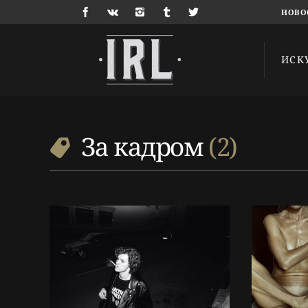
НОВО
ИСК
10 г. назад
10 г.
Люди
Люд
За кадром
,
Интервью
,
За к
Фотограф
,
Фотографии
Фото
За кадром
2