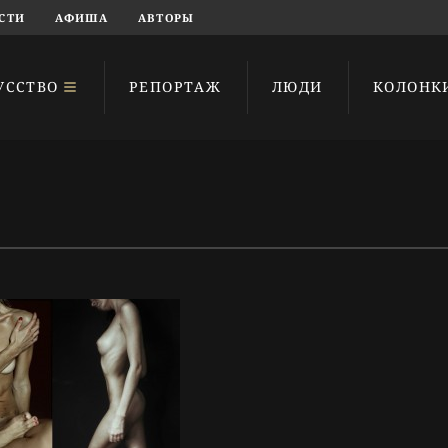
СТИ
АФИША
АВТОРЫ
УССТВО
РЕПОРТАЖ
ЛЮДИ
КОЛОНК
 назад
и
адром
,
Интервью
,
граф
,
Фотографии