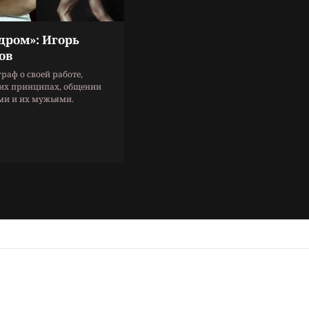
дром»: Игорь
ов
раф о своей работе,
их принципах, общении
ми и их мужьями.