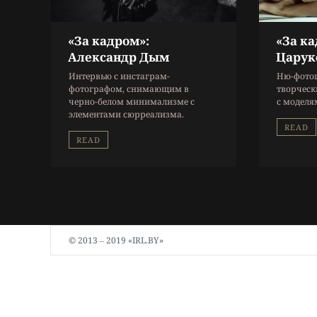
«За кадром»:
«За ка
Александр Дым
Царук
Интервью с инстаграм-
Ню-фотог
фотографом, снимающим в
творческ
черно-белом минимализме с
с моделя
элементами сюрреализма.
READ
READ
© 2013 ‒ 2019 «IRL.BY»