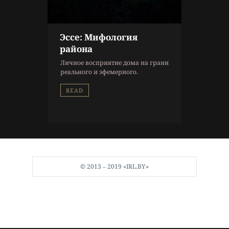
Эссе: Мифология
района
Личное восприятие дома на грани
реального и эфемерного.
READ
© 2013 ‒ 2019 «IRL.BY»