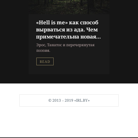
«Hell is me» как способ
вырваться из ада. Чем
примечательна новая
книга Жени Мори
Эрос, Танатос и перечеркнутая
поэзия.
READ
© 2013 ‒ 2019 «IRL.BY»