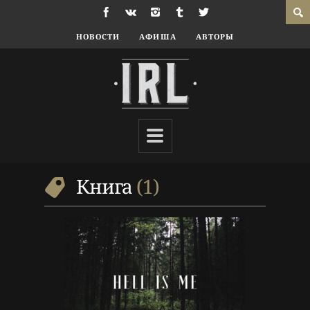
НОВОСТИ
АФИША
АВТОРЫ
7 г. назад
Литература
Книга
,
Литература
,
Литературный обзор
,
Обзор
,
Рецензия
Книга
1