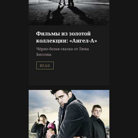
Фильмы из золотой
11 г. назад
коллекции: «Ангел-А»
Кино
Чёрно-белая сказка от Люка
Мартин МакДонах
,
Фильмы
Бессона.
из золотой коллекции
READ