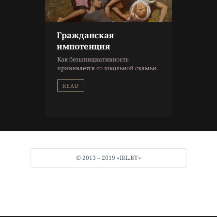
Гражданская
импотенция
Как безынициативность
прививается со школьной скамьи.
READ
© 2013 ‒ 2019 «IRL.BY»