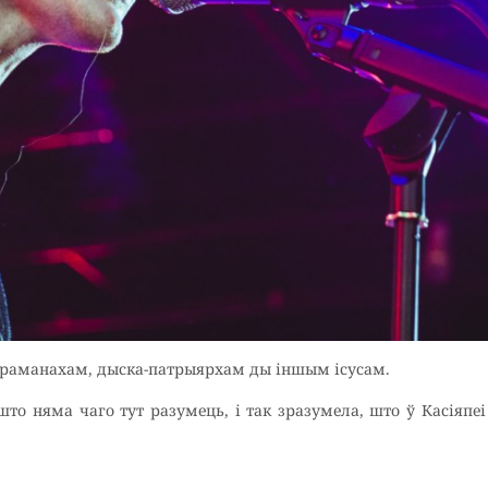
йраманахам, дыска-патрыярхам ды іншым ісусам.
то няма чаго тут разумець, і так зразумела, што ў Касіяпе