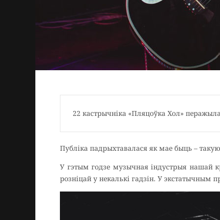
22 кастрычніка «Пляцоўка Хол» перажыла
Публіка падрыхтавалася як мае быць – таку
У гэтым годзе музычная індустрыя нашай кр
розніцай у некалькі гадзін. У экстатычным