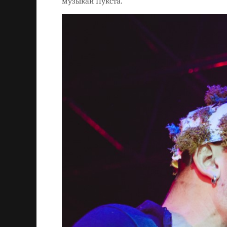
музыкай Пукста.