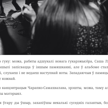
ю гуку: можа, рабяты адшукалі новага гукарэжысёра, Саша 
ашылі запісвацца ў іншым памяшканні, але ў альбоме ста
і, слухаеш і не ведаеш наступнай ноты. Западаючыя ў памяц
у кожнай.
я канцэнтрацыя Чарапко-Самахвалава, зрэшты, можа, таму ал
чны матэрыял.
 ўгару ды ўшыр, захапіўшы некалькі суседніх галактык, бо