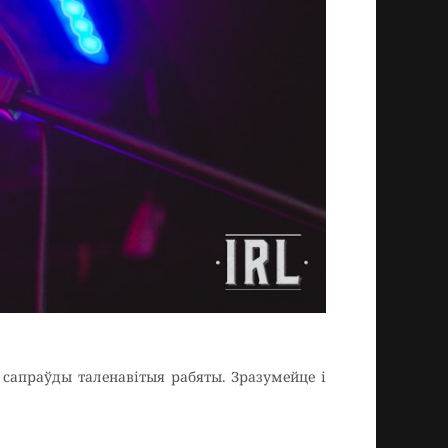
і сапраўды таленавітыя рабяты. Зразумейце і