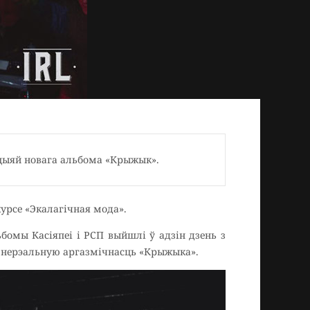
ацыяй новага альбома «Крыжык».
урсе «Экалагічная мода».
бомы Касіяпеі і РСП выйшлі ў адзін дзень з
а нерэальную аргазмічнасць «Крыжыка».