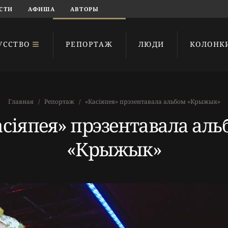
СТИ
АФИША
АВТОРЫ
УССТВО
РЕПОРТАЖ
ЛЮДИ
КОЛОНК
Главная
Репортаж
«Касіяпея» прэзентавала альбом «Крыжык»
асіяпея» прэзентавала аль
«Крыжык»