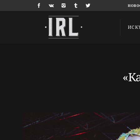
НОВО
ИСК
«К