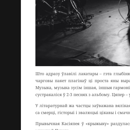
Што адразу ўлавілі лакатары – гэта глыбін
чарговы пакет плагінаў ці проста яны выр
Музыка, музыка зусім іншая, іншыя гармоні
сустракаліся ў 2-3 песнях з альбому. Цяпер – 
У літаратурнай жа частцы заўважана вяліка
са смерці, гісторыі і эвалюцыі цікавы і сма
Прывычная Касіяпея ў «крыжыку» раздулася