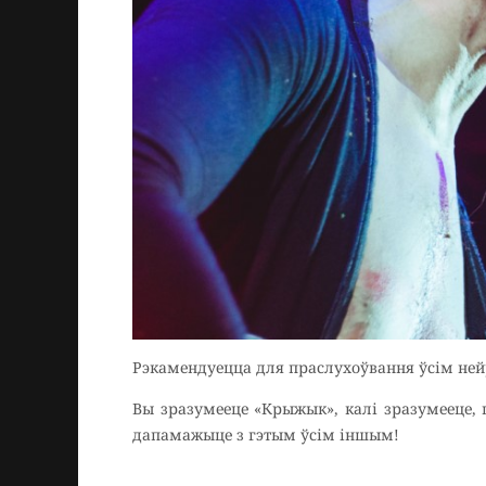
Рэкамендуецца для праслухоўвання ўсім не
Вы зразумееце «Крыжык», калі зразумееце, ш
дапамажыце з гэтым ўсім іншым!
Кассиопея – Зануда