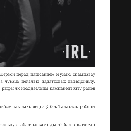
Ліберзон перад напісаннем музыкі спампаваў
ла чуваць некалькі дадатковых вымярэнняў.
ь рыфы як неаддзельны кампанент хіту раней
ьбом так нахіляецца ў бок Танатаса, робячы
жаньку з аблачынкамі ды д’ябла з катлом і