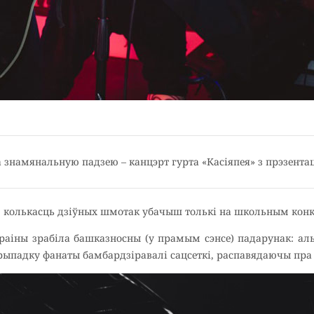
 знамянальную падзею – канцэрт гурта «Касіяпея» з прэзент
ю колькасць дзіўных шмотак убачыш толькі на школьным конк
аіны зрабіла башказносны (у прамым сэнсе) падарунак: аль
 прыпадку фанаты бамбардзіравалі сацсеткі, распавядаючы пр