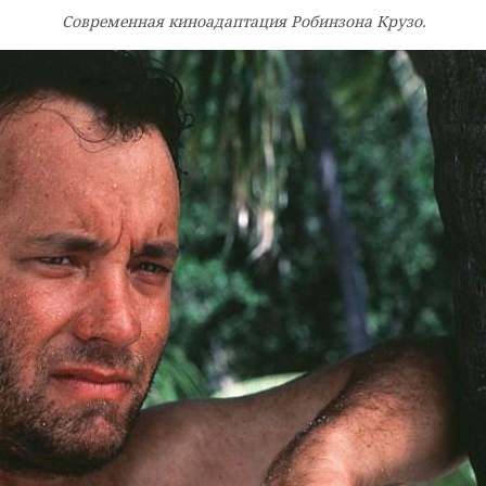
Современная киноадаптация Робинзона Крузо.