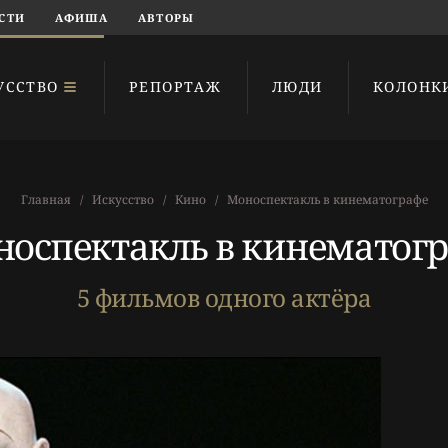
СТИ
АФИША
АВТОРЫ
УССТВО
РЕПОРТАЖ
ЛЮДИ
КОЛОНК
Главная
Искусство
Кино
Моноспектакль в кинематографе
оспектакль в кинематог
5 фильмов одного актёра