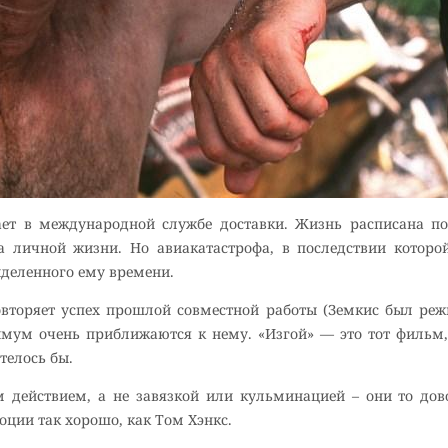
ает в международной службе доставки. Жизнь расписана по
а личной жизни. Но авиакатастрофа, в последствии которо
ыделенного ему времени.
повторяет успех прошлой совместной работы (Земкис был ре
имум очень приближаются к нему. «Изгой» — это тот фильм,
отелось бы.
м действием, а не завязкой или кульминацией – они то до
оции так хорошо, как Том Хэнкс.