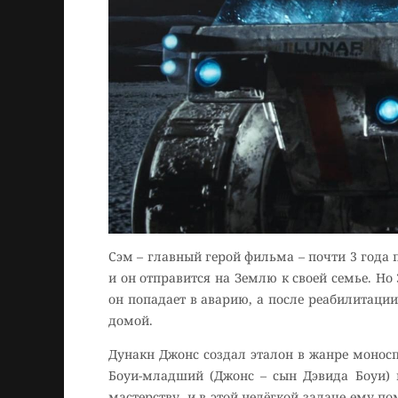
Сэм – главный герой фильма – почти 3 года п
и он отправится на Землю к своей семье. Но 
он попадает в аварию, а после реабилитации
домой.
Дунакн Джонс создал эталон в жанре моносп
Боуи-младший (Джонс – сын Дэвида Боуи) н
мастерству, и в этой нелёгкой задаче ему п