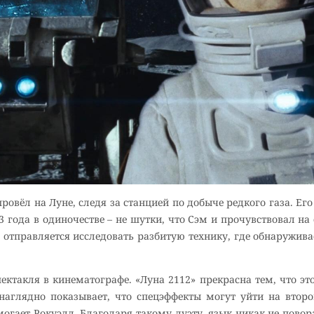
ровёл на Луне, следя за станцией по добыче редкого газа. Его
3 года в одиночестве – не шутки, что Сэм и прочувствовал на
 отправляется исследовать разбитую технику, где обнаруживае
ектакля в кинематографе. «Луна 2112» прекрасна тем, что эт
аглядно показывает, что спецэффекты могут уйти на втор
омогает Рокуэлл. Благодаря такому дуэту, язык никак не пово