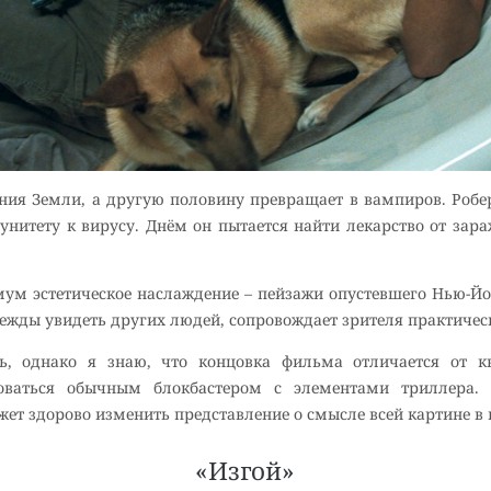
ния Земли, а другую половину превращает в вампиров. Робе
итету к вирусу. Днём он пытается найти лекарство от зара
ум эстетическое наслаждение – пейзажи опустевшего Нью-Йор
ежды увидеть других людей, сопровождает зрителя практическ
ь, однако я знаю, что концовка фильма отличается от кн
воваться обычным блокбастером с элементами триллера.
ет здорово изменить представление о смысле всей картине в 
«Изгой»