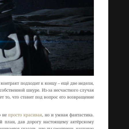
 контракт подходит к концу – ещё две недели,
 собственной шкуре. Из-за несчастного случая
т то, что ставит под вопрос его возвращение
о не
просто красивая
, но и умная фантастика.
ой план, дав дорогу настоящему актёрскому
рачивается сказать, что ты смотришь научную