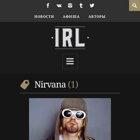
НОВОСТИ
АФИША
АВТОРЫ
10 г. назад
Новости
Nirvana
,
Музыкальные
новости
,
Новости кино
,
Трейлер
Nirvana
1