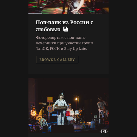
Поп-панк из России с
9 г. назад
любовью
Репортаж
Фоторепортаж с поп-панк-
Концерт
,
Фоторепортаж
вечеринки при участии групп
ТапОК, FOTH и Stay Up Late.
BROWSE GALLERY