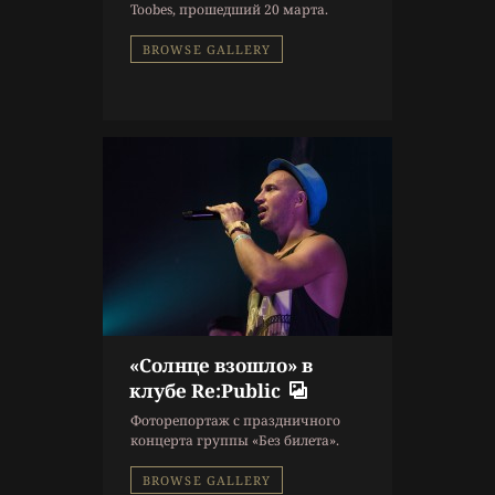
Концерт
,
Фоторепортаж
Toobes, прошедший 20 марта.
BROWSE GALLERY
«Солнце взошло» в
клубе Re:Public
Фоторепортаж с праздничного
концерта группы «Без билета».
BROWSE GALLERY