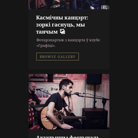
Касмічны канцэрт:
10 г. назад
зоркі гаснуць, мы
Репортаж
танчым
Концерт
,
Фоторепортаж
Фотарэпартаж з канцэрта ў клубе
«Графіці».
BROWSE GALLERY
Акустычны фестываль