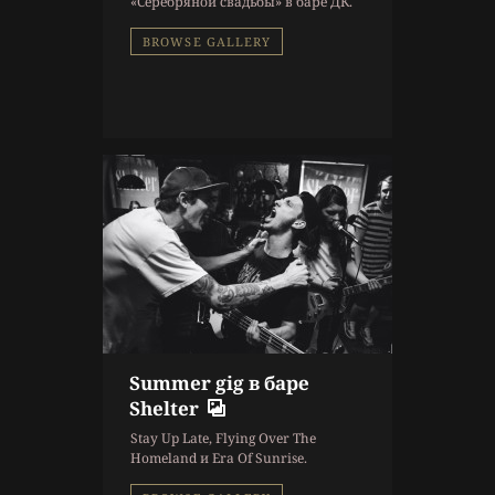
«Серебряной свадьбы» в баре ДК.
Концерт
,
Фоторепортаж
BROWSE GALLERY
Summer gig в баре
10 г. назад
Shelter
Репортаж
Stay Up Late, Flying Over The
Концерт
,
Фоторепортаж
Homeland и Era Of Sunrise.