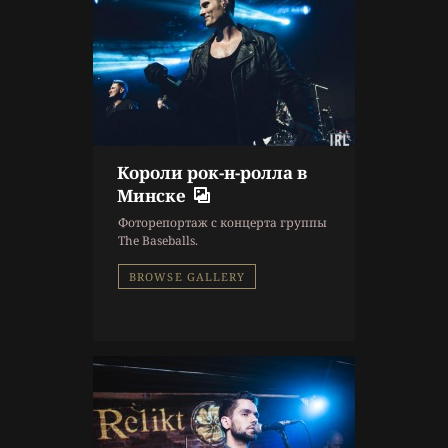
Короли рок-н-ролла в
10 г. назад
Минске
Репортаж
Фоторепортаж с концерта группы
Re1ikt
,
Концерт
,
The Baseballs.
Фоторепортаж
BROWSE GALLERY