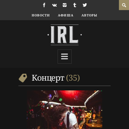
НОВОСТИ
АФИША
АВТОРЫ
9 г. назад
Репортаж
Концерт
,
Поп-панк
,
Фоторепортаж
Концерт
35