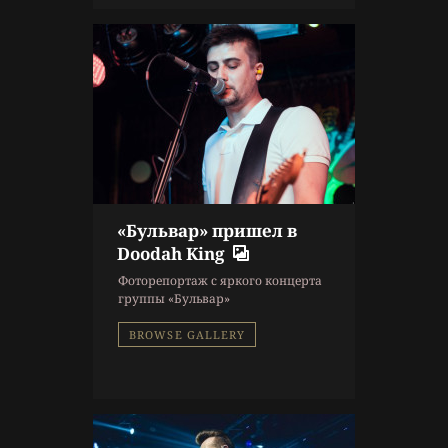
«Бульвар» пришел в
10 г. назад
Doodah King
Репортаж
Фоторепортаж с яркого концерта
Концерт
,
Фоторепортаж
группы «Бульвар»
BROWSE GALLERY