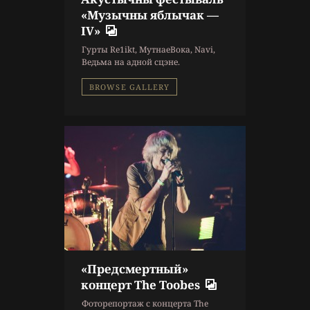
10 г. назад
«Музычны яблычак —
Репортаж
IV»
The Toobes
,
Концерт
,
Гурты Re1ikt, МутнаеВока, Navi,
Фоторепортаж
Ведьма на адной сцэне.
BROWSE GALLERY
«Предсмертный»
10 г. назад
концерт The Toobes
Репортаж
Фоторепортаж с концерта The