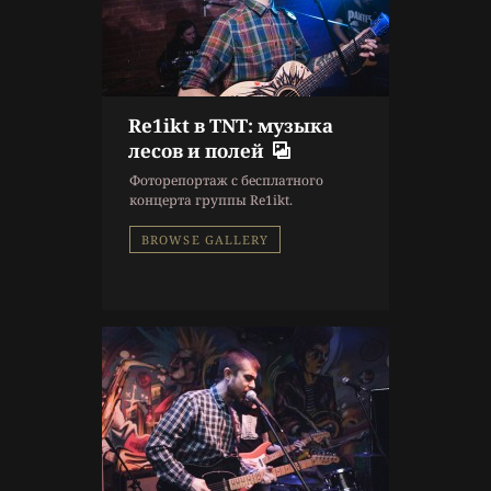
Re1ikt в TNT: музыка
10 г. назад
лесов и полей
Репортаж
Фоторепортаж с бесплатного
Концерт
,
Фоторепортаж
концерта группы Re1ikt.
BROWSE GALLERY