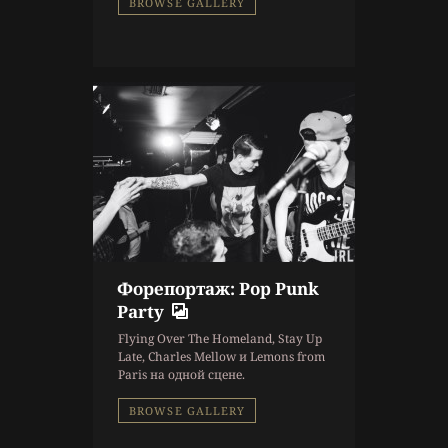
BROWSE GALLERY
Форепортаж: Pop Punk
10 г. назад
Party
Репортаж
Flying Over The Homeland, Stay Up
Концерт
,
Фоторепортаж
Late, Charles Mellow и Lemons from
Paris на одной сцене.
BROWSE GALLERY