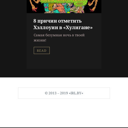
8 причин отметить
Хэллоуин в «Хулигане»
Самая безумная ночь в твоей
жизни!
READ
© 2013 ‒ 2019 «IRL.BY»