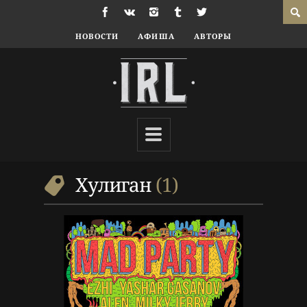
НОВОСТИ
АФИША
АВТОРЫ
9 г. назад
Люди
Хулиган
,
Хэллоуин
Хулиган
1