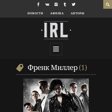
НОВОСТИ
АФИША
АВТОРЫ
10 г. назад
Кино
Рецензия
,
Роберт Родригес
,
Френк Миллер
Френк Миллер
1