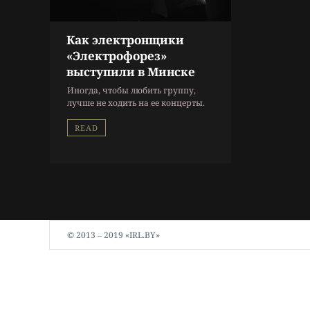
Как электронщики
«Электрофорез»
выступили в Минске
Иногда, чтобы любить группу,
лучше не ходить на ее концерты.
READ
© 2013 ‒ 2019 «IRL.BY»