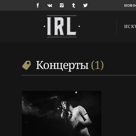
НОВО
ИСК
9 г. назад
Репортаж
Концерты
,
Репортаж
,
Синти-
поп
,
Фоторепортаж
Концерты
1