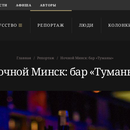
СТИ
АФИША
АВТОРЫ
УССТВО
РЕПОРТАЖ
ЛЮДИ
КОЛОНК
Главная
Репортаж
Ночной Минск: бар «Туманы»
очной Минск: бар «Туман