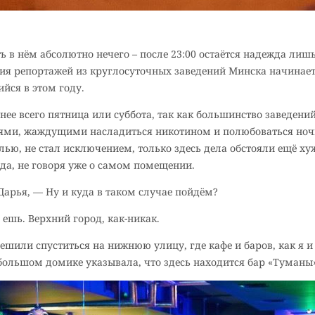
ь в нём абсолютно нечего – после 23:00 остаётся надежда лиш
ерия репортажей из круглосуточных заведений Минска начинае
йся в этом году.
нее всего пятница или суббота, так как большинство заведений 
лями, жаждущими насладиться никотином и полюбоваться но
лью, не стал исключением, только здесь дела обстояли ещё х
да, не говоря уже о самом помещении.
Дарья, — Ну и куда в таком случае пойдём?
ешь. Верхний город, как-никак.
ешили спуститься на нижнюю улицу, где кафе и баров, как я и
большом домике указывала, что здесь находится бар «Туманы