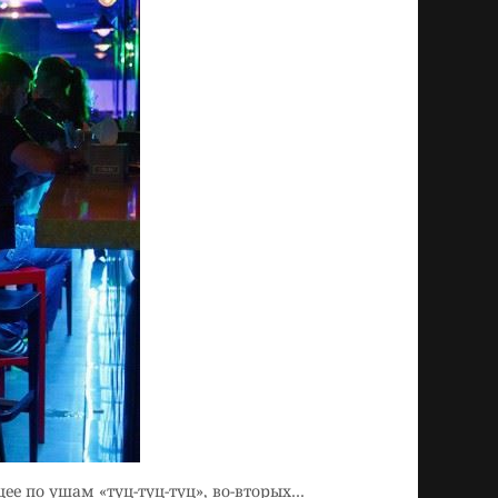
щее по ушам «туц-туц-туц», во-вторых…