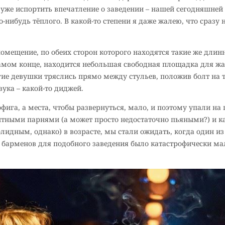
ы уже испортить впечатление о заведении – нашей сегодняшней
-нибудь тёплого. В какой-то степени я даже жалею, что сразу
помещение, по обеих сторон которого находятся такие же длинны
 самом конце, находится небольшая свободная площадка для ж
гие девушки тряслись прямо между стульев, положив болт на 
ука – какой-то диджей.
фига, а места, чтобы развернуться, мало, и поэтому упали на
тными парнями (а может просто недостаточно пьяными?) и 
лидным, однако) в возрасте, мы стали ожидать, когда один из
– барменов для подобного заведения было катастрофически ма