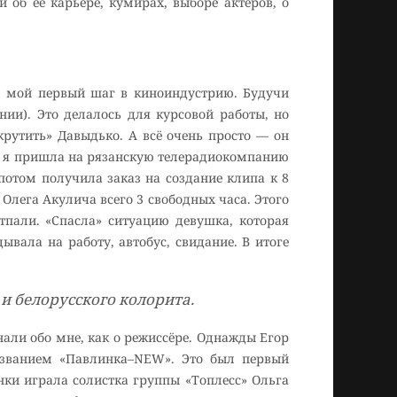
об её карьере, кумирах, выборе актёров, о
ыл мой первый шаг в киноиндустрию. Будучи
ии). Это делалось для курсовой работы, но
крутить» Давыдько. А всё очень просто — он
бы я пришла на рязанскую телерадиокомпанию
потом получила заказ на создание клипа к 8
 Олега Акулича всего 3 свободных часа. Этого
пали. «Спасла» ситуацию девушка, которая
ывала на работу, автобус, свидание. В итоге
и белорусского колорита.
али обо мне, как о режиссёре. Однажды Егор
азванием «Павлинка–NEW». Это был первый
ки играла солистка группы «Топлесс» Ольга