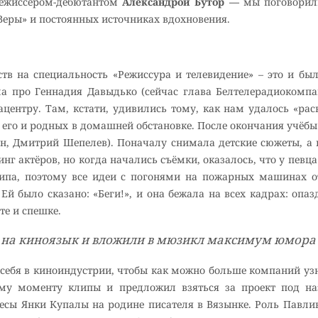
- режиссером-дебютантом
Александрой Бутор —
мы поговорили 
еры» и постоянных источниках вдохновения.
ств на специальность «Режиссура и телевидение» – это и б
а про Геннадия Давыдько (сейчас глава Белтелерадиокомпан
ентру. Там, кстати, удивились тому, как нам удалось «рас
ру его и родных в домашней обстановке. После окончания учё
н, Дмитрий Шепелев). Поначалу снимала детские сюжеты, а 
г актёров, но когда начались съёмки, оказалось, что у певца
ипа, поэтому все идеи с погонями на пожарных машинах от
 было сказано: «Беги!», и она бежала на всех кадрах: опазд
те и спешке.
 на киноязык и вложили в мюзикл максимум юмора 
себя в киноиндустрии, чтобы как можно больше компаний узн
ому моменту клипы и предложил взяться за проект под н
есы Янки Купалы на родине писателя в Вязынке. Роль Павлин