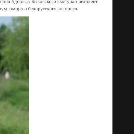
 пана Адольфа Быковского выступал резидент
мум юмора и белорусского колорита.