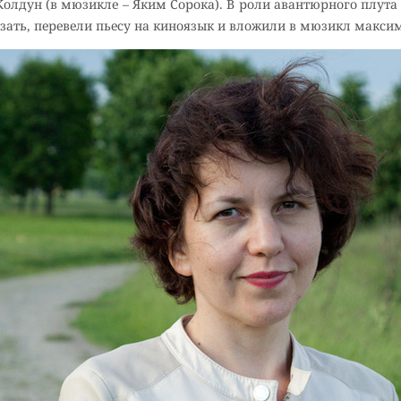
олдун (в мюзикле – Яким Сорока). В роли авантюрного плута
азать, перевели пьесу на киноязык и вложили в мюзикл макси