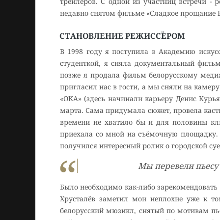
трейлеров. С одной из участниц встречи­ ­
недавно снятом фильме «Сладкое прощание В
СТАНОВЛЕНИЕ РЕЖИССЁРОМ
В 1998 году я поступила в Академию искус
студенткой, я сняла документальный фильм
позже я продала фильм белорусскому медиац
пригласил нас в гости, а мы сняли на каме
«ОКА» (здесь начинали карьеру Денис Курья
марта. Сама придумала сюжет, провела кастин
времени не хватило бы и для половины кл
приехала со мной на съёмочную площадку. Ей
получился интересный ролик о городской суе
Мы перевели пьесу
Было необходимо как-либо зарекомендовать 
Хрусталёв заметил мои неплохие уже к т
белорусский мюзикл, снятый по мотивам пь