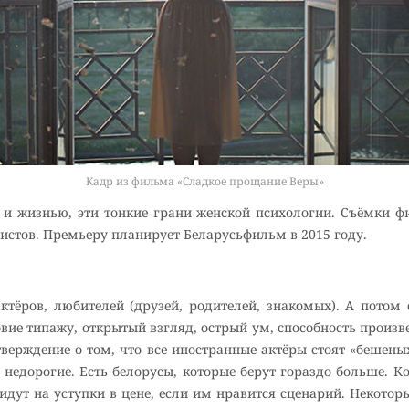
Кадр из фильма «Сладкое прощание Веры»
 и жизнью, эти тонкие грани женской психологии. Съёмки ф
истов. Премьеру планирует Беларусьфильм в 2015 году.
тёров, любителей (друзей, родителей, знакомых). А потом с
овие типажу, открытый взгляд, острый ум, способность произве
 Утверждение о том, что все иностранные актёры стоят «бешены
ы недорогие. Есть белорусы, которые берут гораздо больше. К
идут на уступки в цене, если им нравится сценарий. Некоторые