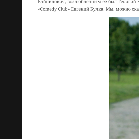
Вайнилович, возлюбленным её был Георгий К
«Comedy Club» Евгений Булка. Мы, можно ск