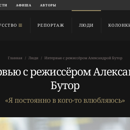
СТИ
АФИША
АВТОРЫ
УССТВО
РЕПОРТАЖ
ЛЮДИ
КОЛОНК
Главная
Люди
Интервью с режиссёром Александрой Бутор
вью с режиссёром Алекс
Бутор
«Я постоянно в кого-то влюбляюсь»