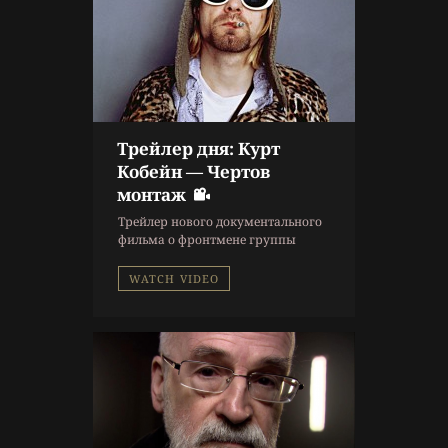
Трейлер дня: Курт
10 г. назад
Кобейн — Чертов
Новости
монтаж
Новости литературы
Трейлер нового документального
фильма о фронтмене группы
Nirvana.
WATCH VIDEO