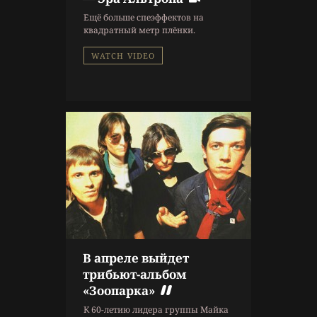
Новости
Ещё больше спеэффектов на
Музыкальные новости
квадратный метр плёнки.
WATCH VIDEO
В апреле выйдет
10 г. назад
трибьют-альбом
Новости
«Зоопарка»
Новости кино
К 60-летию лидера группы Майка