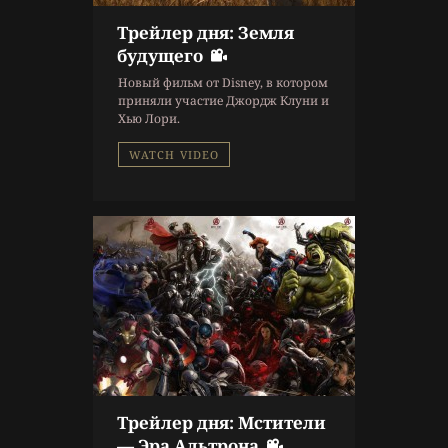
Трейлер дня: Земля
10 г. назад
будущего
Новости
Новый фильм от Disney, в котором
Новости кино
,
Трейлер
приняли участие Джордж Клуни и
Хью Лори.
WATCH VIDEO
Трейлер дня: Мстители
10 г. назад
— Эра Альтрона