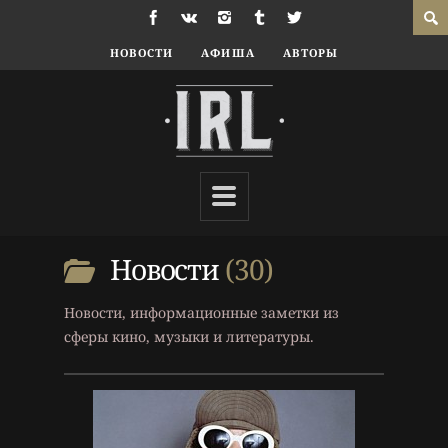
НОВОСТИ
АФИША
АВТОРЫ
10 г. назад
Новости
Новости
30
Nirvana
,
Музыкальные
новости
,
Новости кино
,
Трейлер
Новости, информационные заметки из
сферы кино, музыки и литературы.