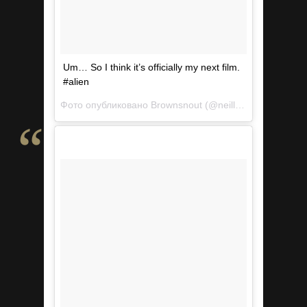
Um… So I think it’s officially my next film.
#alien
Фото опубликовано Brownsnout (@neillblomkamp)
Фев 