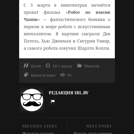
С 5 марта в кинотеатрах начнётся
прокат фильма «
Робот по имени
Чаппи
» — фантастического боевика о
первом в мире роботе с искусственным
интеллектом. В картине сыграли Дев
Патель, Хью Джекман и Сигурни Уивер,
а самого робота озвучил Шарлто Копли.
Quote
10 г. назад
Новости
Новости кино
98
РЕДАКЦИЯ IRL.BY
Жидкое золото
Жизнь или ретвит