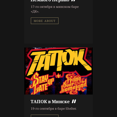
9 г. назад
17-го октября в минском баре
Афиша
«ДК».
MORE ABOUT
ТАПОК в Минске
9 г. назад
19-го сентября в баре Shelter.
Афиша