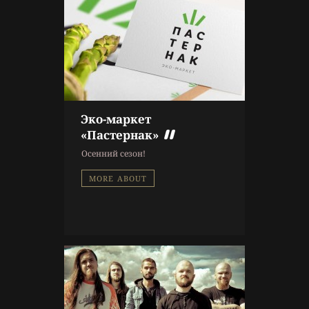
Эко-маркет
9 г. назад
«Пастернак»
Афиша
Осенний сезон!
MORE ABOUT