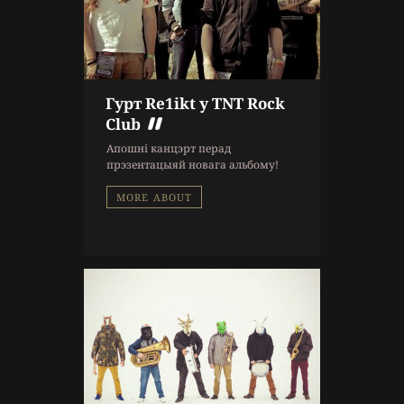
Гурт Re1ikt у TNT Rock
9 г. назад
Club
Афиша
,
Музыка
Апошні канцэрт перад
прэзентацыяй новага альбому!
MORE ABOUT