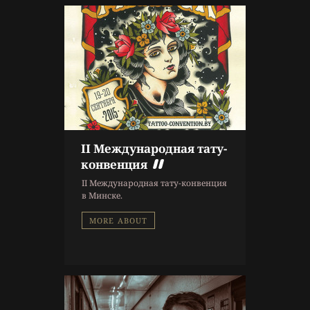
II Международная тату-
9 г. назад
конвенция
Афиша
II Международная тату-конвенция
в Минске.
MORE ABOUT