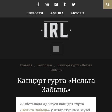
НОВОСТИ
АФИША
АВТОРЫ
Главная
Репортаж
Канцэрт гурта «Нельга
Забыць»
Канцэрт гурта «Нельга
Забыць»
27 лістапада адбыўся канцэрт гурта
«
Нельга Забыць
» у Літаратурным музеі