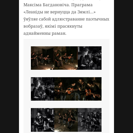
Максіма Багдановіча. Праграма
«Леаніды не вернуцца да Зямлі…»
ўяўляе сабой адлюстраванне паэтычных
вобразаў, якімі прасякнуты
аднайменны раман.