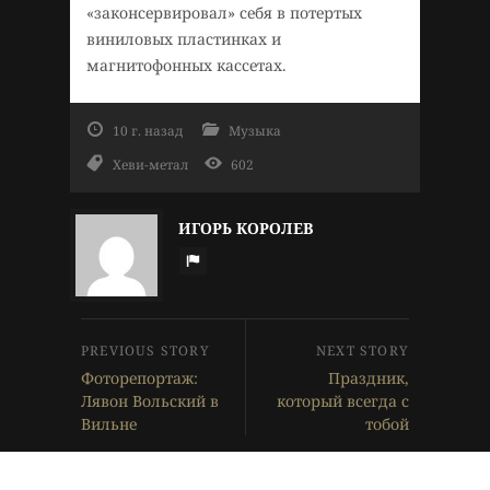
«законсервировал» себя в потертых
виниловых пластинках и
магнитофонных кассетах.
10 г. назад
Музыка
Хеви-метал
602
ИГОРЬ КОРОЛЕВ
Фоторепортаж:
Праздник,
Лявон Вольский в
который всегда с
Вильне
тобой