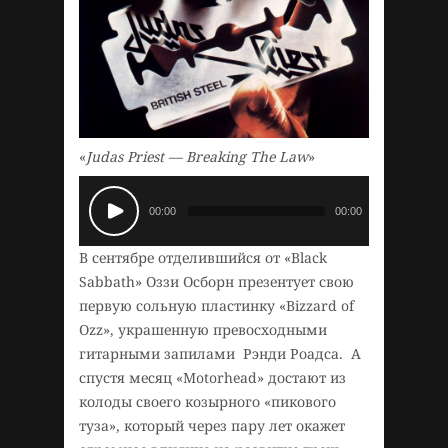
«
Judas Priest — Breaking The Law
»
00:00
00:00
В сентябре отделившийся от «Black
Sabbath» Оззи Осборн презентует свою
первую сольную пластинку «Bizzard of
Ozz», украшенную превосходными
гитарными запилами Рэнди Роадса. А
спустя месяц «Motorhead» достают из
колоды своего козырного «пикового
туза», который через пару лет окажет