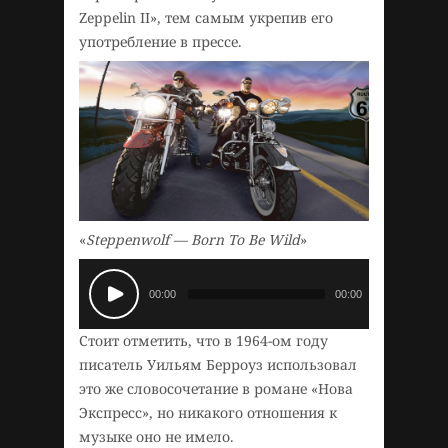
Zeppelin II», тем самым укрепив его
употребление в прессе.
«
Steppenwolf — Born To Be Wild
»
00:00
00:00
Стоит отметить, что в 1964-ом году
писатель Уильям Берроуз использовал
это же словосочетание в романе «Нова
Экспресс», но никакого отношения к
музыке оно не имело.