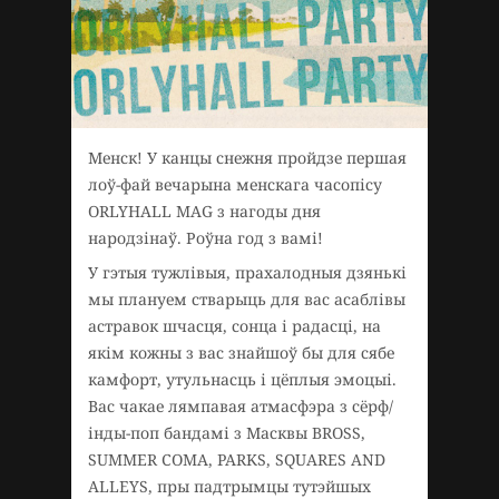
Менск! У канцы снежня пройдзе першая
лоў-фай вечарына менскага часопісу
ORLYHALL MAG з нагоды дня
народзінаў. Роўна год з вамі!
У гэтыя тужлівыя, прахалодныя дзянькі
мы плануем стварыць для вас асаблівы
астравок шчасця, сонца і радасці, на
якім кожны з вас знайшоў бы для сябе
камфорт, утульнасць і цёплыя эмоцыі.
Вас чакае лямпавая атмасфэра з сёрф/
інды-поп бандамі з Масквы BROSS,
SUMMER COMA, PARKS, SQUARES AND
ALLEYS, пры падтрымцы тутэйшых