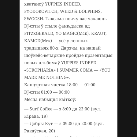
хватаноў YUPPIES INDEED,
FYODOROVITCH, WEED & DOLPHINS,
SWOOSH. Таксама ноччу вас чакаюць
DJ-сэты ў стыле фанк/дыска ад
FITZZGERALD, YO MAGIC(Мск), KRAUT,
KAMOD(Мск) — усё у лепшых
традыцыях 80-х. Дарэчы, на нашай
шоўкейс-вечарыне пройдзе прэзентацыя
новых альбомаў YUPPIES INDEED —
«STROPHARIA» і SUMMER COMA — «YOU
MADE ME NOTHING».
Канцэртная частка 18:00 — 01:00
DJ-сэты 01:00 — 06:00
Месца набыцця квіткоў:
— Surf Coffee — з 8:00 да 23:00 (вул.
Кірава, 19)
— Добры Кут — з 09:00 да 20:00 (вул.
Ракаўская, 20)