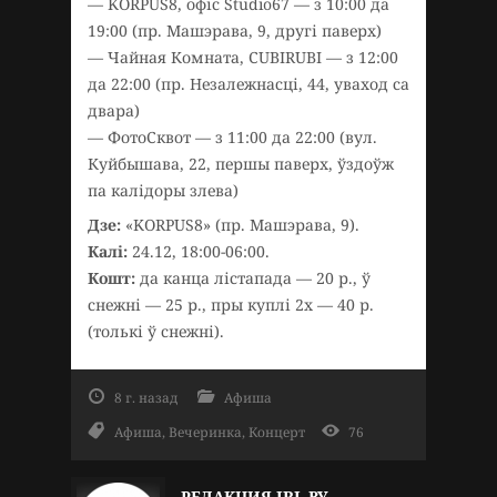
— KORPUS8, офіс Studio67 — з 10:00 да
19:00 (пр. Машэрава, 9, другі паверх)
— Чайная Комната, CUBIRUBI — з 12:00
да 22:00 (пр. Незалежнасці, 44, уваход са
двара)
— ФотоСквот — з 11:00 да 22:00 (вул.
Куйбышава, 22, першы паверх, ўздоўж
па калідоры злева)
Дзе:
«KORPUS8» (пр. Машэрава, 9).
Калi:
24.12, 18:00-06:00.
Кошт:
да канца лістапада — 20 р., ў
снежні — 25 р., пры куплі 2х — 40 р.
(толькі ў снежні).
8 г. назад
Афиша
Афиша
,
Вечеринка
,
Концерт
76
РЕДАКЦИЯ IRL.BY